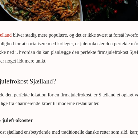
ælland
bliver stadig mere populære, og det er ikke svært at forstå hvor
ghed for at socialisere med kolleger, er julefrokoster den perfekte måde 
kke ned i, hvordan du kan planlægge den perfekte firmajulefrokost Sjæl
ller noget lidt mere unikt.
julefrokost Sjælland?
de den perfekte lokation for en firmajulefrokost, er Sjælland et oplagt v
 lige fra charmerende kroer til moderne restauranter.
 julefrokoster
st sjælland ensbetydende med traditionelle danske retter som sild, karry