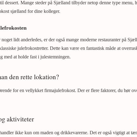
 til dessert. Mange steder på Sjælland tilbyder netop denne type menu, h
okost sjælland for dine kolleger.
lefrokosten
r noget lidt anderledes, er der også mange moderne restauranter på Sjæll
lassiske julefrokostretter. Dette kan være en fantastisk måde at overra
g med at holde fast i julestemningen.
an den rette lokation?
ørende for en vellykket firmajulefrokost. Der er flere faktorer, du bør ov
g aktiviteter
handler ikke kun om maden og drikkevarerne. Det er også vigtigt at tæ