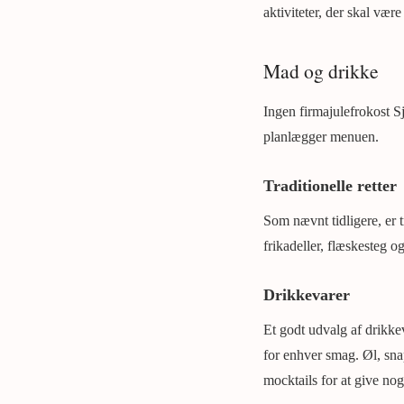
aktiviteter, der skal vær
Mad og drikke
Ingen firmajulefrokost S
planlægger menuen.
Traditionelle retter
Som nævnt tidligere, er tr
frikadeller, flæskesteg o
Drikkevarer
Et godt udvalg af drikkev
for enhver smag. Øl, snap
mocktails for at give nog