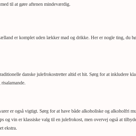
e med til at gøre aftenen mindeværdig.
jælland er komplet uden lækker mad og drikke. Her er nogle ting, du bø
aditionelle danske julefrokostretter altid et hit. Sørg for at inkludere kl
g risalamande.
arer er også vigtigt. Sørg for at have både alkoholiske og alkoholfri mu
s og vin er klassiske valg til en julefrokost, men overvej også at tilbyde
et ekstra.