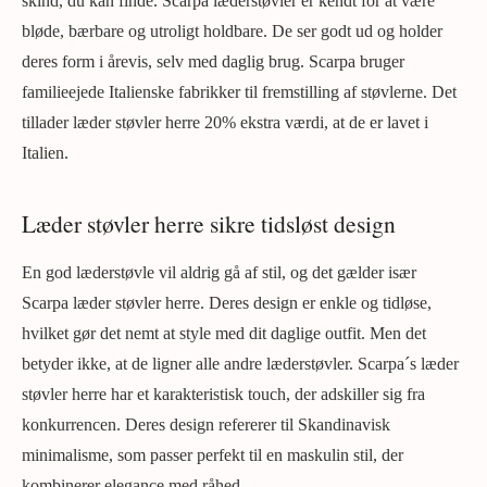
skind, du kan finde. Scarpa læderstøvler er kendt for at være
bløde, bærbare og utroligt holdbare. De ser godt ud og holder
deres form i årevis, selv med daglig brug. Scarpa bruger
familieejede Italienske fabrikker til fremstilling af støvlerne. Det
tillader læder støvler herre 20% ekstra værdi, at de er lavet i
Italien.
Læder støvler herre sikre tidsløst design
En god læderstøvle vil aldrig gå af stil, og det gælder især
Scarpa læder støvler herre. Deres design er enkle og tidløse,
hvilket gør det nemt at style med dit daglige outfit. Men det
betyder ikke, at de ligner alle andre læderstøvler. Scarpa´s læder
støvler herre har et karakteristisk touch, der adskiller sig fra
konkurrencen. Deres design refererer til Skandinavisk
minimalisme, som passer perfekt til en maskulin stil, der
kombinerer elegance med råhed.